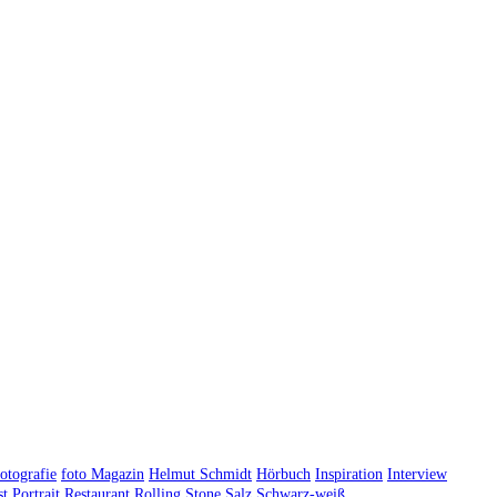
otografie
foto Magazin
Helmut Schmidt
Hörbuch
Inspiration
Interview
st
Portrait
Restaurant
Rolling Stone
Salz
Schwarz-weiß