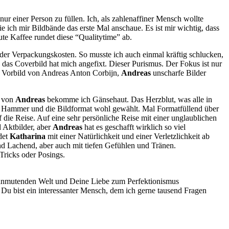
ur einer Person zu füllen. Ich, als zahlenaffiner Mensch wollte
ie ich mir Bildbände das erste Mal anschaue. Es ist mir wichtig, dass
ute Kaffee rundet diese “Qualitytime” ab.
er Verpackungskosten. So musste ich auch einmal kräftig schlucken,
n das Coverbild hat mich angefixt. Dieser Purismus. Der Fokus ist nur
s Vorbild von Andreas
Anton Corbijn
,
Andreas
unscharfe Bilder
t von
Andreas
bekomme ich Gänsehaut. Das Herzblut, was alle in
er Hammer und die Bildformat wohl gewählt. Mal Formatfüllend über
ie Reise. Auf eine sehr persönliche Reise mit einer unglaublichen
d Aktbilder, aber
Andreas
hat es geschafft wirklich so viel
det
Katharina
mit einer Natürlichkeit und einer Verletzlichkeit ab
nd Lachend, aber auch mit tiefen Gefühlen und Tränen.
Tricks oder Posings.
kt anmutenden Welt und Deine Liebe zum Perfektionismus
 Du bist ein interessanter Mensch, dem ich gerne tausend Fragen