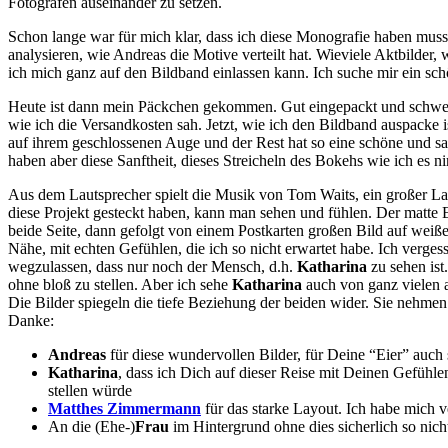
Fotografen auseinander zu setzen.
Schon lange war für mich klar, dass ich diese Monografie haben muss
analysieren, wie Andreas die Motive verteilt hat. Wieviele Aktbilder,
ich mich ganz auf den Bildband einlassen kann. Ich suche mir ein sch
Heute ist dann mein Päckchen gekommen. Gut eingepackt und schwer u
wie ich die Versandkosten sah. Jetzt, wie ich den Bildband auspacke i
auf ihrem geschlossenen Auge und der Rest hat so eine schöne und sa
haben aber diese Sanftheit, dieses Streicheln des Bokehs wie ich es 
Aus dem Lautsprecher spielt die Musik von Tom Waits, ein großer La
diese Projekt gesteckt haben, kann man sehen und fühlen. Der matte
beide Seite, dann gefolgt von einem Postkarten großen Bild auf weiß
Nähe, mit echten Gefühlen, die ich so nicht erwartet habe. Ich verges
wegzulassen, dass nur noch der Mensch, d.h.
Katharina
zu sehen ist
ohne bloß zu stellen. Aber ich sehe
Katharina
auch von ganz vielen a
Die Bilder spiegeln die tiefe Beziehung der beiden wider. Sie nehmen
Danke:
Andreas
für diese wundervollen Bilder, für Deine “
Eier
” auch 
Katharina
, dass ich Dich auf dieser Reise mit Deinen Gefühle
stellen würde
Matthes Zimmermann
für das starke Layout. Ich habe mich 
An die (Ehe-)
Frau
im Hintergrund ohne dies sicherlich so nic