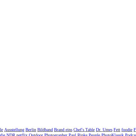
le
Ausstellung
Berlin
Bildband
Brand eins
Chef's Table
Dr. Umes
Fett
foodie
F
fie
NDR
netflix
Outdoor Photographer
Paul Ripke
People
PhotoKlassik
Podca