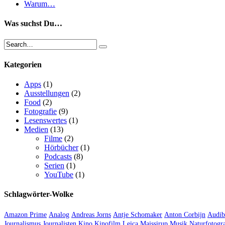
Warum…
Was suchst Du…
Kategorien
Apps
(1)
Ausstellungen
(2)
Food
(2)
Fotografie
(9)
Lesenswertes
(1)
Medien
(13)
Filme
(2)
Hörbücher
(1)
Podcasts
(8)
Serien
(1)
YouTube
(1)
Schlagwörter-Wolke
Amazon Prime
Analog
Andreas Jorns
Antje Schomaker
Anton Corbijn
Audib
Journalismus
Journalisten
Kino
Kinofilm
Leica
Maissirup
Musik
Naturfotogra