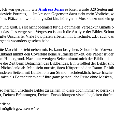
. Ich war gespannt, wie
Andreas Jorns
es lösen würde 320 Seiten mit n
 wieviele Portraits, … Im krassen Gegensatz dazu steht mein Vorliebe, w
önes Plätzchen, wo ich ungestört bin, höre gerne Musik dazu und ein g
nd groß. Es ist nicht optimiert für die optimalen Verpackungsmaße od
st das alles vergessen. Vergessen ist auch die Analyse der Bilder. Scho
nfte Unschärfe. Viele Fotografen arbeiten mit Unschärfe, z.B. auch da
nirgends woanders gesehen habe.
tte Macchiato steht neben mir. Es kann los gehen. Schon beim Vorwor
 Einband nimmt den Coverbild keine Aufmerksamkeit, das Papier ist d
em Hintergrund. Nach nur wenigen Seiten nimmt mich der Bildband auf d
se die Zeit beim Betrachten des Bildbandes. Ein Großteil der Bilder sin
. Nichts lenkt ab. Man sieht nur sie, ihren Körper und den Raum. Er bil
nderen Seiten, mit Luftballons am Strand, nachdenklich, herzerfrische
 mich als Betrachter mit auf Ihre ganz persönliche Reise ohne Masken, 
so herrlich unscharfe Bilder zu zeigen, in diese doch immer so perfe
n, Deinen Erfahrungen, Deinen Entwicklungen visuell begleiten durfte.
verliebt…
ht möglich gewesen wäre