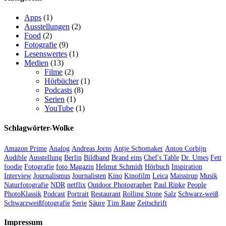
Apps
(1)
Ausstellungen
(2)
Food
(2)
Fotografie
(9)
Lesenswertes
(1)
Medien
(13)
Filme
(2)
Hörbücher
(1)
Podcasts
(8)
Serien
(1)
YouTube
(1)
Schlagwörter-Wolke
Amazon Prime
Analog
Andreas Jorns
Antje Schomaker
Anton Corbijn
Audible
Ausstellung
Berlin
Bildband
Brand eins
Chef's Table
Dr. Umes
Fett
foodie
Fotografie
foto Magazin
Helmut Schmidt
Hörbuch
Inspiration
Interview
Journalismus
Journalisten
Kino
Kinofilm
Leica
Maissirup
Musik
Naturfotografie
NDR
netflix
Outdoor Photographer
Paul Ripke
People
PhotoKlassik
Podcast
Portrait
Restaurant
Rolling Stone
Salz
Schwarz-weiß
Schwarzweißfotografie
Serie
Säure
Tim Raue
Zeitschrift
Impressum