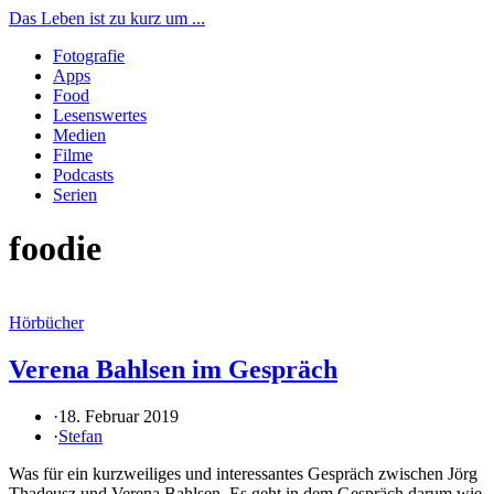
Das Leben ist zu kurz um ...
Fotografie
Apps
Food
Lesenswertes
Medien
Filme
Podcasts
Serien
foodie
Hörbücher
Verena Bahlsen im Gespräch
·
18. Februar 2019
·
Stefan
Was für ein kurzweiliges und interessantes Gespräch zwischen Jörg
Thadeusz und Verena Bahlsen. Es geht in dem Gespräch darum wie