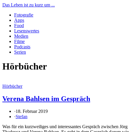
Das Leben ist zu kurz um ...
Fotografie
Apps
Food
Lesenswertes
Medien
Filme
Podcasts
Serien
Hörbücher
Hörbücher
Verena Bahlsen im Gespräch
·
18. Februar 2019
·
Stefan
Was für ein kurzweiliges und interessantes Gespräch zwischen Jörg
Thadeusz und Verena Bahlsen. Es geht in dem Gespräch darum wie