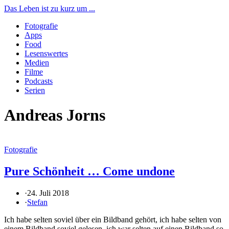
Das Leben ist zu kurz um ...
Fotografie
Apps
Food
Lesenswertes
Medien
Filme
Podcasts
Serien
Andreas Jorns
Fotografie
Pure Schönheit … Come undone
·
24. Juli 2018
·
Stefan
Ich habe selten soviel über ein Bildband gehört, ich habe selten von
einem Bildband soviel gelesen, ich war selten auf einen Bildband so