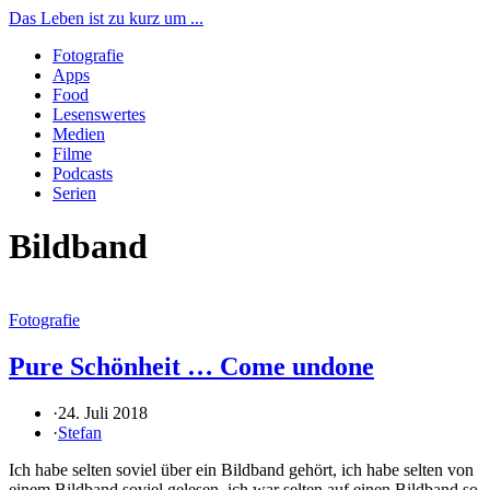
Das Leben ist zu kurz um ...
Fotografie
Apps
Food
Lesenswertes
Medien
Filme
Podcasts
Serien
Bildband
Fotografie
Pure Schönheit … Come undone
·
24. Juli 2018
·
Stefan
Ich habe selten soviel über ein Bildband gehört, ich habe selten von
einem Bildband soviel gelesen, ich war selten auf einen Bildband so