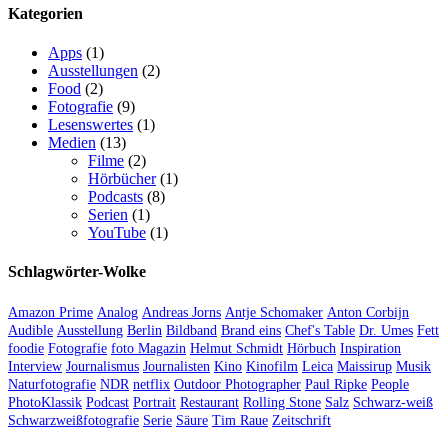
Kategorien
Apps
(1)
Ausstellungen
(2)
Food
(2)
Fotografie
(9)
Lesenswertes
(1)
Medien
(13)
Filme
(2)
Hörbücher
(1)
Podcasts
(8)
Serien
(1)
YouTube
(1)
Schlagwörter-Wolke
Amazon Prime
Analog
Andreas Jorns
Antje Schomaker
Anton Corbijn
Audible
Ausstellung
Berlin
Bildband
Brand eins
Chef's Table
Dr. Umes
Fett
foodie
Fotografie
foto Magazin
Helmut Schmidt
Hörbuch
Inspiration
Interview
Journalismus
Journalisten
Kino
Kinofilm
Leica
Maissirup
Musik
Naturfotografie
NDR
netflix
Outdoor Photographer
Paul Ripke
People
PhotoKlassik
Podcast
Portrait
Restaurant
Rolling Stone
Salz
Schwarz-weiß
Schwarzweißfotografie
Serie
Säure
Tim Raue
Zeitschrift