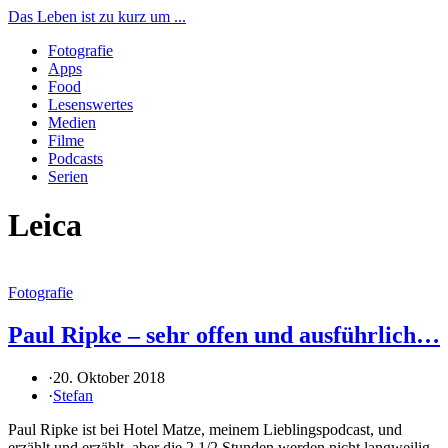
Das Leben ist zu kurz um ...
Fotografie
Apps
Food
Lesenswertes
Medien
Filme
Podcasts
Serien
Leica
Fotografie
Paul Ripke – sehr offen und ausführlich…
·
20. Oktober 2018
·
Stefan
Paul Ripke ist bei Hotel Matze, meinem Lieblingspodcast, und
erzählt und erzählt, aber die 2 1/2 Stunden werden nicht langweilig.