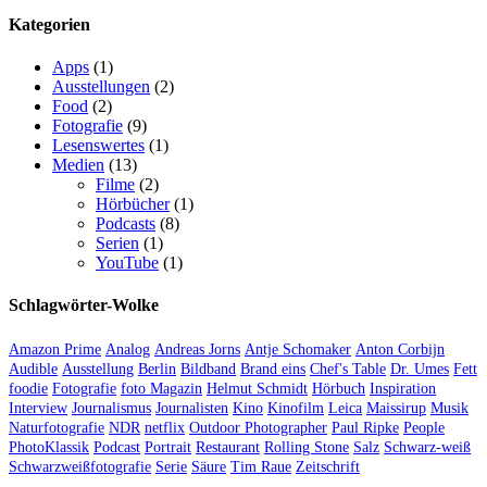
Kategorien
Apps
(1)
Ausstellungen
(2)
Food
(2)
Fotografie
(9)
Lesenswertes
(1)
Medien
(13)
Filme
(2)
Hörbücher
(1)
Podcasts
(8)
Serien
(1)
YouTube
(1)
Schlagwörter-Wolke
Amazon Prime
Analog
Andreas Jorns
Antje Schomaker
Anton Corbijn
Audible
Ausstellung
Berlin
Bildband
Brand eins
Chef's Table
Dr. Umes
Fett
foodie
Fotografie
foto Magazin
Helmut Schmidt
Hörbuch
Inspiration
Interview
Journalismus
Journalisten
Kino
Kinofilm
Leica
Maissirup
Musik
Naturfotografie
NDR
netflix
Outdoor Photographer
Paul Ripke
People
PhotoKlassik
Podcast
Portrait
Restaurant
Rolling Stone
Salz
Schwarz-weiß
Schwarzweißfotografie
Serie
Säure
Tim Raue
Zeitschrift