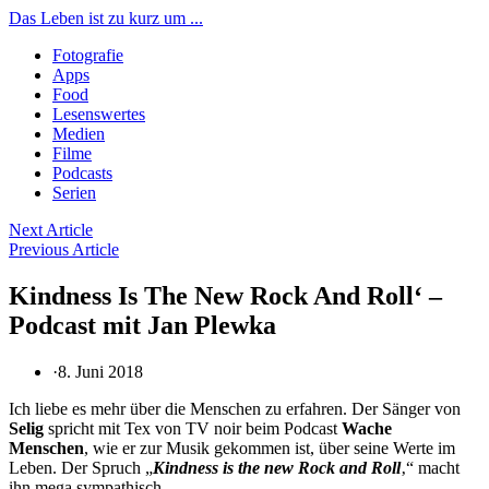
Das Leben ist zu kurz um ...
Fotografie
Apps
Food
Lesenswertes
Medien
Filme
Podcasts
Serien
Beitragsnavigation
Next Article
Previous Article
Kindness Is The New Rock And Roll‘ –
Podcast mit Jan Plewka
·
8. Juni 2018
Ich liebe es mehr über die Menschen zu erfahren. Der Sänger von
Selig
spricht mit Tex von TV noir beim Podcast
Wache
Menschen
, wie er zur Musik gekommen ist, über seine Werte im
Leben. Der Spruch „
Kindness is the new Rock and Roll
‚“ macht
ihn mega sympathisch.