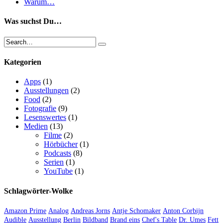
Warum…
Was suchst Du…
Kategorien
Apps
(1)
Ausstellungen
(2)
Food
(2)
Fotografie
(9)
Lesenswertes
(1)
Medien
(13)
Filme
(2)
Hörbücher
(1)
Podcasts
(8)
Serien
(1)
YouTube
(1)
Schlagwörter-Wolke
Amazon Prime
Analog
Andreas Jorns
Antje Schomaker
Anton Corbijn
Audible
Ausstellung
Berlin
Bildband
Brand eins
Chef's Table
Dr. Umes
Fett