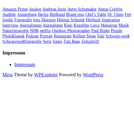
Amazon Prime
Analog
Andreas Jorns
Antje Schomaker
Anton Corbijn
Audible
Ausstellung
Berlin
Bildband
Brand eins
Chef's Table
Dr. Umes
Fett
foodie
Fotografie
foto Magazin
Helmut Schmidt
Hörbuch
Inspiration
Interview
Journalismus
Journalisten
Kino
Kinofilm
Leica
Maissirup
Musik
Naturfotografie
NDR
netflix
Outdoor Photographer
Paul Ripke
People
PhotoKlassik
Podcast
Portrait
Restaurant
Rolling Stone
Salz
Schwarz-weiß
Schwarzweißfotografie
Serie
Säure
Tim Raue
Zeitschrift
Impressum
Impressum
Mesa
Theme by
WPExplorer
Powered by
WordPress